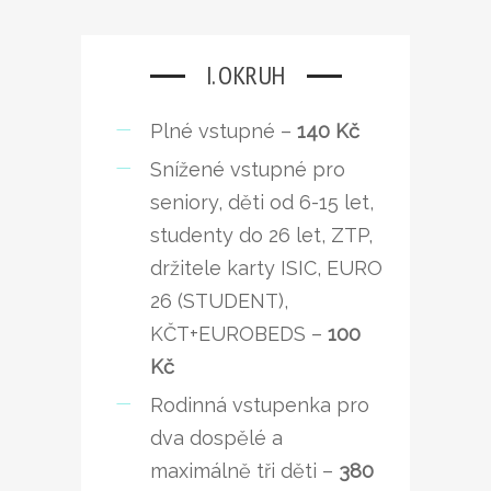
I. OKRUH
Plné vstupné –
140 Kč
Snížené vstupné pro
seniory, děti od 6-15 let,
studenty do 26 let, ZTP,
držitele karty ISIC, EURO
26 (STUDENT),
KČT+EUROBEDS –
100
Kč
Rodinná vstupenka pro
dva dospělé a
maximálně tři děti –
380