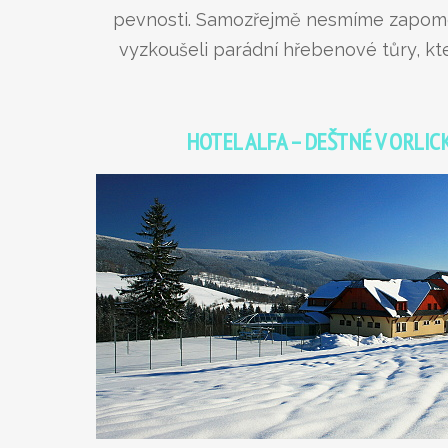
pevnosti. Samozřejmě nesmíme zapomenou
vyzkoušeli parádní hřebenové tůry, kte
HOTEL ALFA – DEŠTNÉ V ORLI