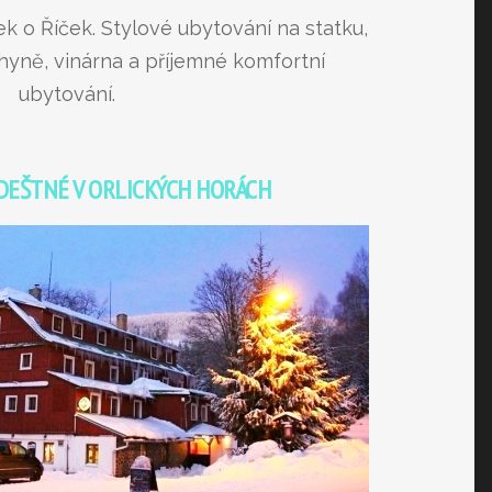
k o Říček. Stylové ubytování na statku,
yně, vinárna a příjemné komfortní
ubytování.
 DEŠTNÉ V ORLICKÝCH HORÁCH