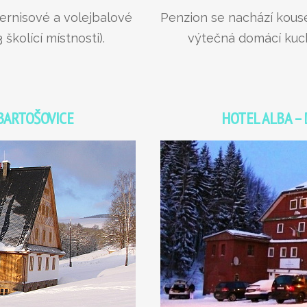
ernisové a volejbalové
Penzion se nachází kouse
 školící místnosti).
výtečná domácí kuch
BARTOŠOVICE
HOTEL ALBA –