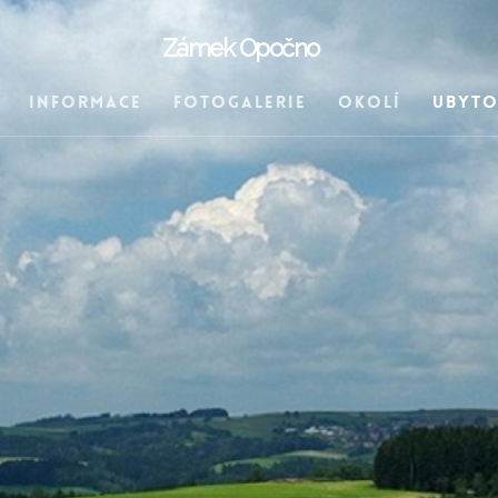
Zámek Opočno
Informace
Fotogalerie
Okolí
Ubyto