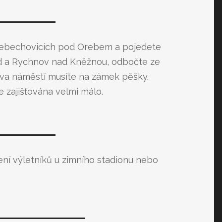
řebechovicích pod Orebem a pojedete
od a Rychnov nad Kněžnou, odbočte ze
kova náměstí musíte na zámek pěšky.
e zajišťována velmi málo.
ní výletníků u zimního stadionu nebo