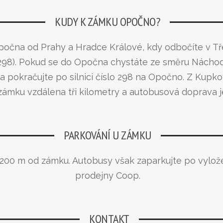
KUDY K ZÁMKU OPOČNO?
očna od Prahy a Hradce Králové, kdy odbočíte v T
o 298). Pokud se do Opočna chystáte ze směru Nách
 a pokračujte po silnici číslo 298 na Opočno. Z Kup
 zámku vzdálena tři kilometry a autobusová doprava j
PARKOVÁNÍ U ZÁMKU
 200 m od zámku. Autobusy však zaparkujte po vylože
prodejny Coop.
KONTAKT