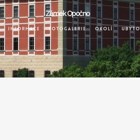
Zámek Opočno
Informace
Fotogalerie
Okolí
Ubyto