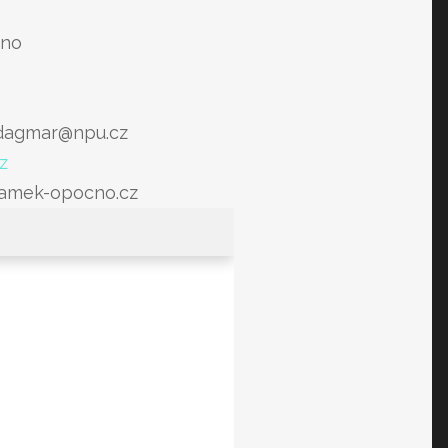
čno
.dagmar@npu.cz
z
zamek-opocno.cz