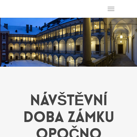
Zámek Opočno
NÁVŠTĚVNÍ
DOBA ZÁMKU
OPOČNO